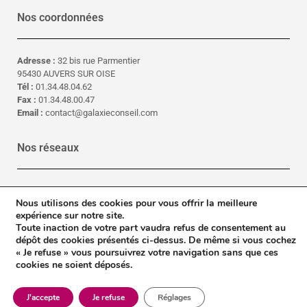
Nos coordonnées
Adresse :
32 bis rue Parmentier
95430 AUVERS SUR OISE
Tél :
01.34.48.04.62
Fax :
01.34.48.00.47
Email :
contact@galaxieconseil.com
Nos réseaux
LinkedIn
Nous utilisons des cookies pour vous offrir la meilleure
Facebook
expérience sur notre site.
Toute inaction de votre part vaudra refus de consentement au
Galaxie Conseil © 2023
dépôt des cookies présentés ci-dessus. De même si vous cochez
« Je refuse » vous poursuivrez votre navigation sans que ces
cookies ne soient déposés.
Contact
Mentions légales
J'accepte
Je refuse
Réglages
Conditions générales de vente
Crédits
Plan du site