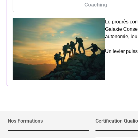
Coaching
Le progrès com
Galaxie Conseil
autonomie, leur
Un levier puissa
Nos Formations
Certification Qualio