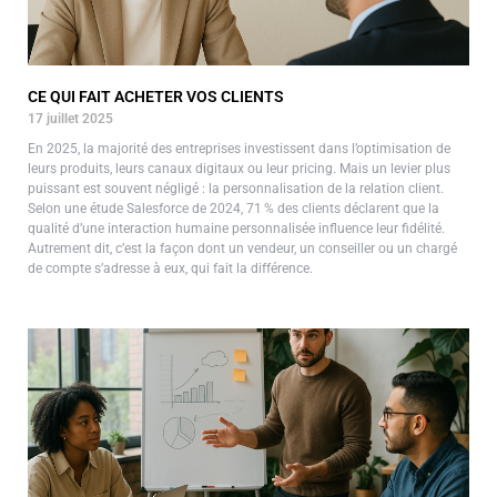
CE QUI FAIT ACHETER VOS CLIENTS
17 juillet 2025
En 2025, la majorité des entreprises investissent dans l’optimisation de
leurs produits, leurs canaux digitaux ou leur pricing. Mais un levier plus
puissant est souvent négligé : la personnalisation de la relation client.
Selon une étude Salesforce de 2024, 71 % des clients déclarent que la
qualité d’une interaction humaine personnalisée influence leur fidélité.
Autrement dit, c’est la façon dont un vendeur, un conseiller ou un chargé
de compte s’adresse à eux, qui fait la différence.