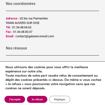
Nos coordonnées
Adresse :
32 bis rue Parmentier
95430 AUVERS SUR OISE
Tél :
01.34.48.04.62
Fax :
01.34.48.00.47
Email :
contact@galaxieconseil.com
Nos réseaux
LinkedIn
Nous utilisons des cookies pour vous offrir la meilleure
Facebook
expérience sur notre site.
Toute inaction de votre part vaudra refus de consentement au
Galaxie Conseil © 2023
dépôt des cookies présentés ci-dessus. De même si vous cochez
« Je refuse » vous poursuivrez votre navigation sans que ces
cookies ne soient déposés.
Contact
Mentions légales
J'accepte
Je refuse
Réglages
Conditions générales de vente
Crédits
Plan du site