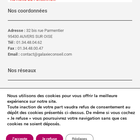
Nos coordonnées
Adresse :
32 bis rue Parmentier
95430 AUVERS SUR OISE
Tél :
01.34.48.04.62
Fax :
01.34.48.00.47
Email :
contact@galaxieconseil.com
Nos réseaux
LinkedIn
Nous utilisons des cookies pour vous offrir la meilleure
Facebook
expérience sur notre site.
Toute inaction de votre part vaudra refus de consentement au
Galaxie Conseil © 2023
dépôt des cookies présentés ci-dessus. De même si vous cochez
« Je refuse » vous poursuivrez votre navigation sans que ces
cookies ne soient déposés.
Contact
Mentions légales
Conditions générales de vente
Crédits
Plan du site
J'accepte
Je refuse
Réglages