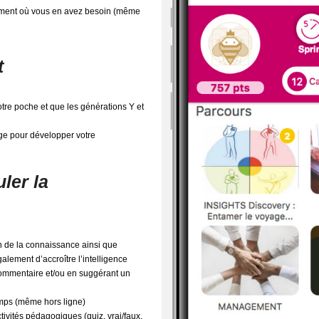
 moment où vous en avez besoin (même
t
otre poche et que les générations Y et
sage pour développer votre
ler la
ien de la connaissance ainsi que
également d’accroître l’intelligence
 commentaire et/ou en suggérant un
temps (même hors ligne)
tivités pédagogiques (quiz, vrai/faux,