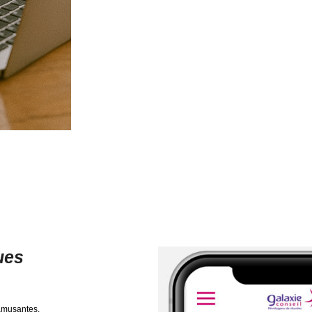
ues
 amusantes.